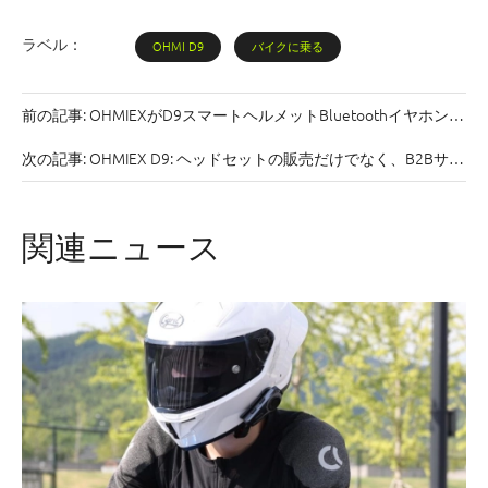
ラベル：
OHMI D9
バイクに乗る
前の記事:
OHMIEXがD9スマートヘルメットBluetoothイヤホンを
発売：プロ仕様の設定で手頃な価格のサイクリング通信の新時代
次の記事:
OHMIEX D9: ヘッドセットの販売だけでなく、B2Bサイ
を切り開きます
クリングコミュニケーションの課題を解決
関連ニュース