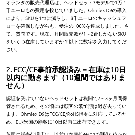
オランダの販売代理店は、ヘッドセット3モデルで1万2
千ユーロもの費用を投じていました。Ohmiex D9の導入
により、SKUを1つに減らし、8千ユーロのキャッシュフ
ローを確保しながらも、受注の100%を達成しました。さ
て、質問です。現在、月間販売数が1～2台しかないSKU
をいくつ在庫していますか？以下に数字を入力してくだ
さい。
2. FCC/CE事前承認済み = 在庫は10日
以内に動きます（10週間ではありま
せん）
認証を受けていないヘッドセットは税関で2～3ヶ月間保
管されるため、その頃には顧客の繁忙期は過ぎ去ってい
ます。Ohmiex D9はFCC/CE/RoHS指令に対応しているた
め、EU/米国の顧客に10日以内に出荷できます。
英国の販売代理店は、以前は在庫処分に10週間も待たな